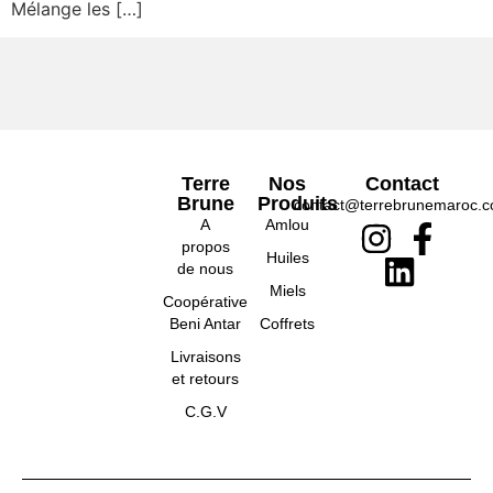
Mélange les […]
Terre
Nos
Contact
Brune
Produits
contact@terrebrunemaroc.
A
Amlou
propos
Huiles
de nous
Miels
Coopérative
Beni Antar
Coffrets
Livraisons
et retours
C.G.V