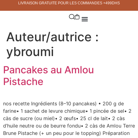
LIVRAISON GRATUITE POUR LES COMMANDES +499DHS
Auteur/autrice :
ybroumi
Pancakes au Amlou
Pistache
nos recette Ingrédients (8–10 pancakes) • 200 g de
farine• 1 sachet de levure chimique• 1 pincée de sel• 2
càs de sucre (ou miel)• 2 œufs• 25 cl de lait• 2 càs
d’huile neutre ou de beurre fondu• 2 càs de Amlou Terre
Brune Pistache (+ un peu pour le topping) Préparation