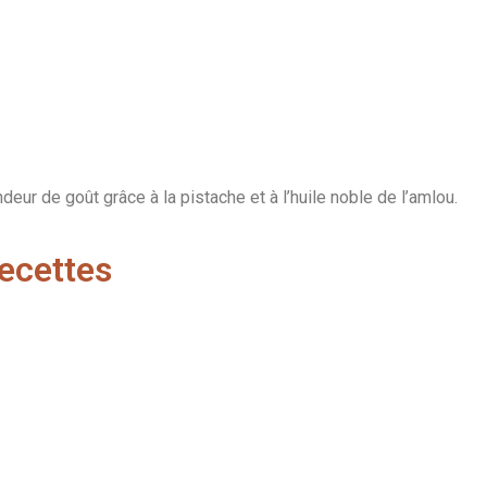
eur de goût grâce à la pistache et à l’huile noble de l’amlou.
Recettes
eesecake à l’Amlou
Salade tomate moz