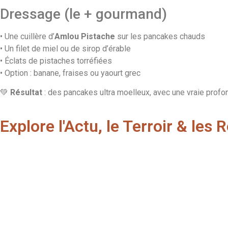
Dressage (le + gourmand)
• Une cuillère d’
Amlou Pistache
sur les pancakes chauds
• Un filet de miel ou de sirop d’érable
• Éclats de pistaches torréfiées
• Option : banane, fraises ou yaourt grec
💚
Résultat
: des pancakes ultra moelleux, avec une vraie profond
Explore l'Actu, le Terroir & les 
Granola & Yaourt à l’Amlou
Ch