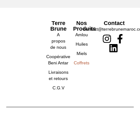
Terre
Nos
Contact
Brune
Produits
contact@terrebrunemaroc.
A
Amlou
propos
Huiles
de nous
Miels
Coopérative
Beni Antar
Coffrets
Livraisons
et retours
C.G.V