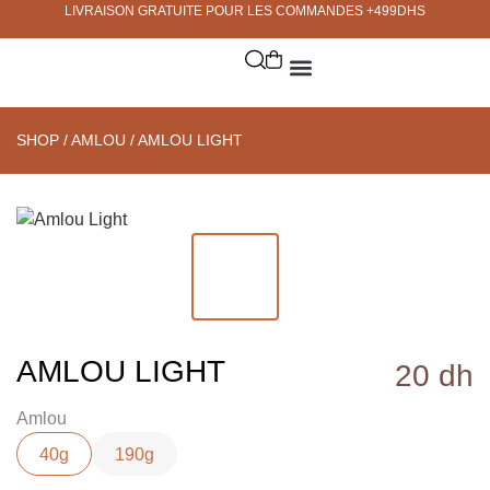
LIVRAISON GRATUITE POUR LES COMMANDES +499DHS
SHOP
/
AMLOU
/ AMLOU LIGHT
AMLOU LIGHT
20
dh
Amlou
40g
190g