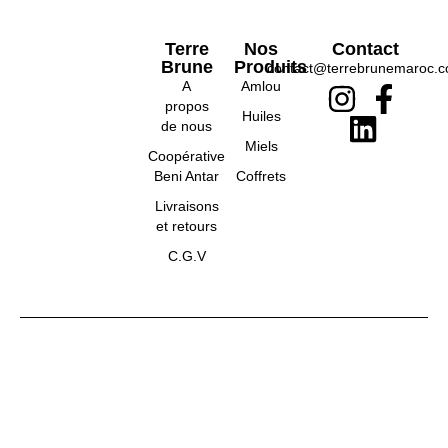
Terre
Nos
Contact
Brune
Produits
contact@terrebrunemaroc.
A
Amlou
propos
Huiles
de nous
Miels
Coopérative
Beni Antar
Coffrets
Livraisons
et retours
C.G.V