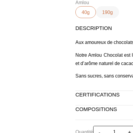
Amlou
40g
190g
DESCRIPTION
Aux amoureux de chocolats
Notre Amlou Chocolat est 
et d’arôme naturel de cacao
Sans sucres, sans conserva
CERTIFICATIONS
COMPOSITIONS
Amandes, Huile d'argan, Mi
Quantité
-
+