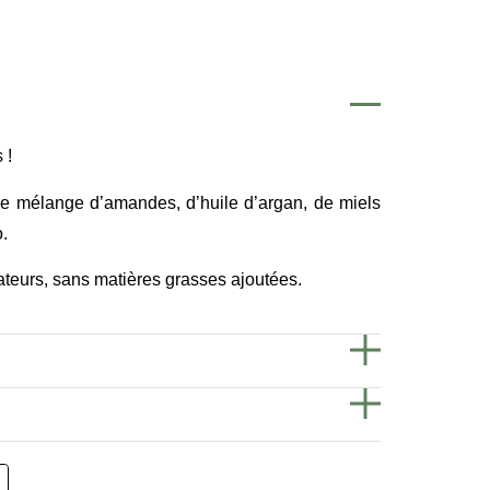
 !
le mélange d’amandes, d’huile d’argan, de miels
.
teurs, sans matières grasses ajoutées.
el de fleur d'oranger, Arôme cacao.